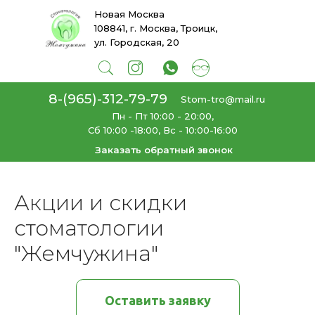
Новая Москва
108841, г. Москва, Троицк,
ул. Городская, 20
8-(965)-312-79-79
Stom-tro@mail.ru
Пн - Пт 10:00 - 20:00,
Сб 10:00 -18:00, Вс - 10:00-16:00
Заказать обратный звонок
Главная
Программа лояльности (акции, скидки)
→
Акции и скидки
стоматологии
"Жемчужина"
Оставить заявку