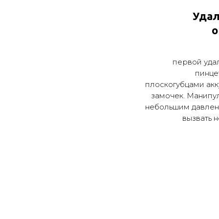
Удал
о
первой удал
пинце
плоскогубцами акк
замочек. Манипу
небольшим давлени
вызвать 