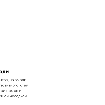
али
тов, на эмали
позитного клея
 при помощи
щей насадкой.