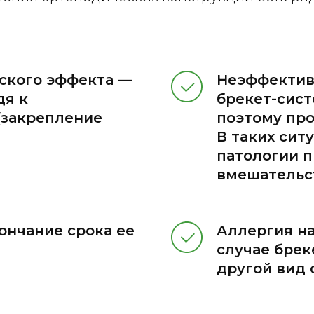
ского эффекта —
Неэффективн
дя к
брекет-сист
(закрепление
поэтому пр
В таких сит
патологии п
вмешательс
ончание срока ее
Аллергия на
случае брек
другой вид 