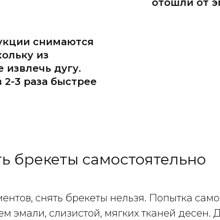
отошли от э
укции снимаются
кольку из
 извлечь дугу.
 2-3 раза быстрее
ь брекеты самостоятельно
ентов, снять брекеты нельзя. Попытка сам
м эмали, слизистой, мягких тканей десен. 