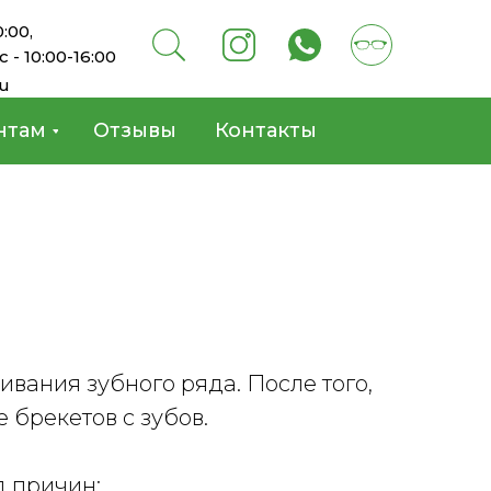
0:00,
с - 10:00-16:00
ru
нтам
Отзывы
Контакты
вания зубного ряда. После того,
 брекетов с зубов.
д причин: