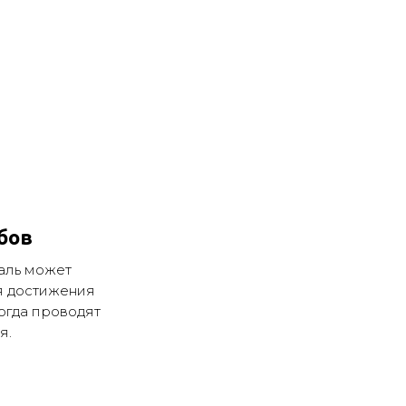
бов
маль может
я достижения
ногда проводят
я.