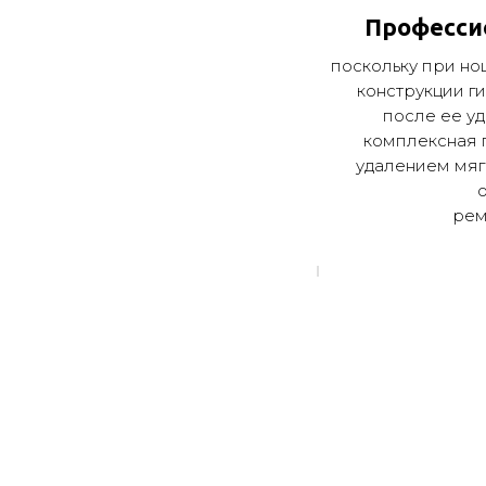
Професси
поскольку при н
конструкции ги
после ее у
комплексная г
удалением мяг
рем