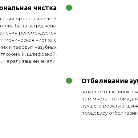
ональная чистка
ошении ортопедической
гиена была затруднена,
даления рекомендуется
игиеническая чистка, с
ких и твердых назубных
отложений, шлифовкой,
инерализацией эмали.
Отбеливание зу
на месте пластинок э
потемнеть, поэтому дл
лучшего результата, и
процедуру отбеливани